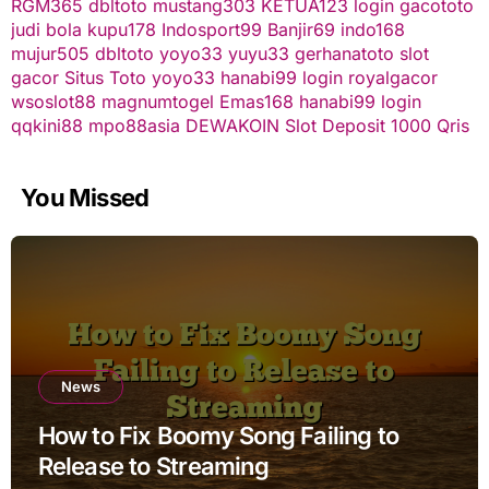
RGM365
dbltoto
mustang303
KETUA123
login gacototo
judi bola
kupu178
Indosport99
Banjir69
indo168
mujur505
dbltoto
yoyo33
yuyu33
gerhanatoto
slot
gacor
Situs Toto
yoyo33
hanabi99 login
royalgacor
wsoslot88
magnumtogel
Emas168
hanabi99 login
qqkini88
mpo88asia
DEWAKOIN
Slot Deposit 1000 Qris
You Missed
News
How to Fix Boomy Song Failing to
Release to Streaming