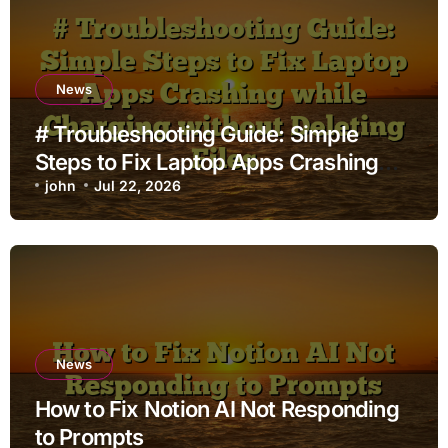
News
# Troubleshooting Guide: Simple
Steps to Fix Laptop Apps Crashing
while Charging without Deleting Files
john
Jul 22, 2026
News
How to Fix Notion AI Not Responding
to Prompts